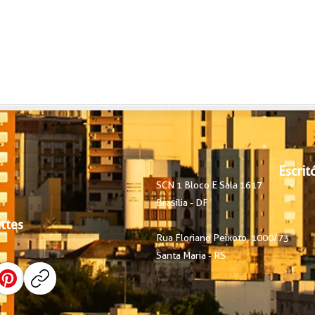
Escrit
SCN 1 Bloco E
​
Sala 1617
Brasília - DF
atte
s
Rua Floriano Peixoto, 1000/73
Santa Maria - RS