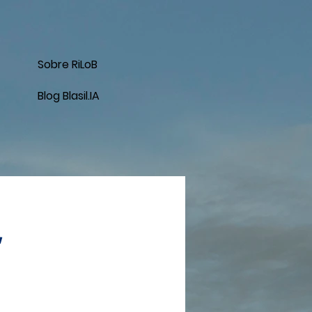
Sobre RiLoB
Blog Blasil.IA
,