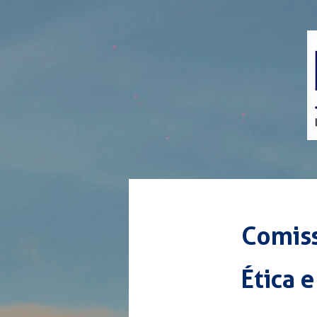
Comiss
Ética 