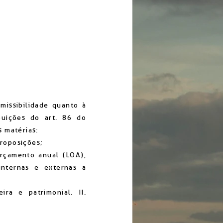
missibilidade quanto à
buições do art. 86 do
s matérias:
proposições;
orçamento anual (LOA),
 internas e externas a
eira e patrimonial. II.