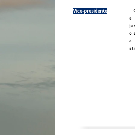
Vice-presidente
Co
a 
ju
o 
a 
at