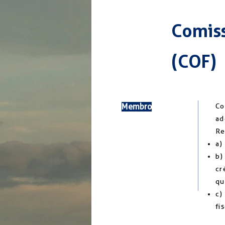
Comiss
(COF)
Membro
Co
ad
Re
a)
b)
cr
qu
c)
fi