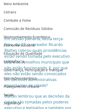
Meio Ambiente
Cetrans
Combate a Fome
Comissão de Resíduos Sólidos
Desenvolvimento Econômico
Em sessão plenária, desta terça-
feira, dia 27, o vereador Ricardo 
Economia Solidária
Blattes cobrou quais providências 
Educação de Qualidade
estão sendo tomada pelo executivo 
sobre os conselhos municipais que 
EXPERIÊNCIA
não estão funcionando. E, por que 
Governança, Participação e Transpar
eles não estão sendo convocados 
Patrimônio Histórico
em decisões administrativas 
importantes da cidade?
Planejamento Urbano
Saúde
Blattes lembrou que as decisões da 
cidade são tomadas pelos poderes 
Segurança
executivo e legislativo e também por 