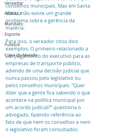
Vereador
conselhos municipais. Mas em Santa 
Maria, não existe um grande 
HORA13
problema sobre a gerência da 
Mandato
matéria. 
Esporte
Para isso, o vereador citou dois 
Futebol
exemplos: O primeiro relacionado a 
Copa do Mundo
um pagamento do executivo para as 
empresas de transporte público, 
advindo de uma decisão judicial que 
nunca passou pelo legislativo ou 
pelos conselhos municipais. “Quer 
dizer que a gente fica sabendo o que 
acontece na política municipal por 
um acordo judicial?” questiona o 
advogado, fazendo referência ao 
fato de que nem os conselhos e nem 
o legislativo foram consultados. 