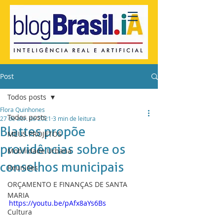
Post
Todos posts
Flora Quinhones
Todos posts
27 de abr. de 2021
3 min de leitura
Blattes propõe
MEUS PROJETOS
providências sobre os
Mobilidade Urbana
conselhos municipais
Reuniões
ORÇAMENTO E FINANÇAS DE SANTA
MARIA
https://youtu.be/pAfx8aYs6Bs
Cultura