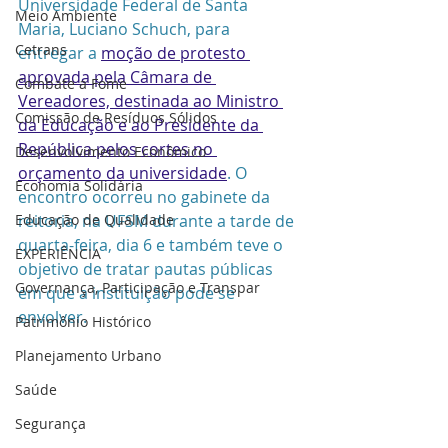
Universidade Federal de Santa 
Meio Ambiente
Maria, Luciano Schuch, para 
Cetrans
entregar a 
moção de protesto 
aprovada pela Câmara de 
Combate a Fome
Vereadores, destinada ao Ministro 
Comissão de Resíduos Sólidos
da Educação e ao Presidente da 
República pelos cortes no 
Desenvolvimento Econômico
orçamento da universidade
. O 
Economia Solidária
encontro ocorreu no gabinete da 
Educação de Qualidade
reitoria, na UFSM durante a tarde de 
quarta-feira, dia 6 e também teve o 
EXPERIÊNCIA
objetivo de tratar pautas públicas 
Governança, Participação e Transpar
em que a instituição pode se 
envolver.
Patrimônio Histórico
Planejamento Urbano
Saúde
Segurança