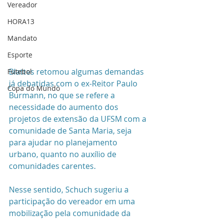
Vereador
HORA13
Mandato
Esporte
Blattes retomou algumas demandas 
Futebol
já debatidas com o ex-Reitor Paulo 
Copa do Mundo
Burmann, no que se refere a 
necessidade do aumento dos 
projetos de extensão da UFSM com a 
comunidade de Santa Maria, seja 
para ajudar no planejamento 
urbano, quanto no auxílio de 
comunidades carentes. 
Nesse sentido, Schuch sugeriu a 
participação do vereador em uma 
mobilização pela comunidade da 