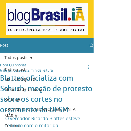
Post
Todos posts
Flora Quinhones
Todos posts
6 de jul. de 2022
2 min de leitura
Blattes oficializa com
MEUS PROJETOS
Schuch, moção de protesto
Mobilidade Urbana
sobre os cortes no
Reuniões
orçamento da UFSM
ORÇAMENTO E FINANÇAS DE SANTA
MARIA
O vereador Ricardo Blattes esteve 
reunido com o reitor da 
Cultura