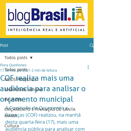
Post
Todos posts
Flora Quinhones
Todos posts
17 de nov. de 2021
2 min de leitura
COF realiza mais uma
MEUS PROJETOS
audiência para analisar o
Mobilidade Urbana
orçamento municipal
Reuniões
A Comissão de Orçamento e 
ORÇAMENTO E FINANÇAS DE SANTA
Finanças (COF) realizou, na manhã 
MARIA
desta quarta-feira (17), mais uma 
Cultura
audiência pública para analisar com 