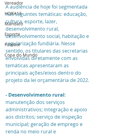
Vereador
A audiência de hoje foi segmentada 
HORA13
nas seguintes temáticas: educação, 
cultura, esporte, lazer, 
Mandato
desenvolvimento rural, 
Esporte
desenvolvimento social, habitação e 
regularização fundiária. Nesse 
Futebol
sentido, os titulares das secretarias 
Copa do Mundo
envolvidas diretamente com as 
temáticas apresentaram as 
principais ações/eixos dentro do 
projeto da lei orçamentária de 2022.
- Desenvolvimento rural
: 
manutenção dos serviços 
administrativos; integração e apoio 
aos distritos; serviço de inspeção 
municipal; geração de emprego e 
renda no meio rural e 