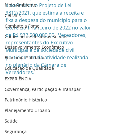
Meio Ambiente
a sociedade o Projeto de Lei 
9312/2021, que estima a receita e 
Cetrans
fixa a despesa do município para o 
Combate a Fome
exercício financeiro de 2022 no valor 
de R$ 972.500.000,00.  Vereadores, 
Comissão de Resíduos Sólidos
representantes do Executivo 
Desenvolvimento Econômico
Municipal e da sociedade civil 
participaram da atividade realizada 
Economia Solidária
no plenário da Câmara de 
Educação de Qualidade
Vereadores. 
EXPERIÊNCIA
Governança, Participação e Transpar
Patrimônio Histórico
Planejamento Urbano
Saúde
Segurança