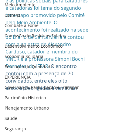
e as políticas sociais para catadores 
Meio Ambiente
e catadoras foi tema do segundo 
bate-papo promovido pelo Comitê 
Cetrans
pelo Meio Ambiente. O 
Combate a Fome
acontecimento foi realizado na sede 
Comissão de Resíduos Sólidos
do Diário de Santa Maria e contou 
com a palestra de Alexandro 
Desenvolvimento Econômico
Cardoso, catador e membro do 
Economia Solidária
MNCR e a professora Simoni Bochi 
Dorneles, do IFFAR
. O encontro 
Educação de Qualidade
contou com a presença de 70 
EXPERIÊNCIA
convidados, entre eles oito 
Governança, Participação e Transpar
associações ligadas à temática. 
Patrimônio Histórico
Planejamento Urbano
Saúde
Segurança