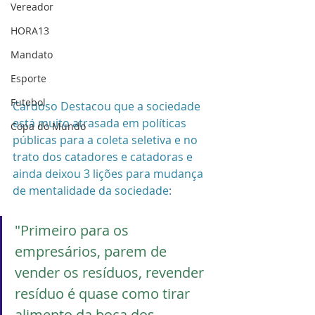
Vereador
HORA13
Mandato
Esporte
Futebol
Cardoso Destacou que a sociedade 
está muito atrasada em políticas 
Copa do Mundo
públicas para a coleta seletiva e no 
trato dos catadores e catadoras e 
ainda deixou 3 lições para mudança 
de mentalidade da sociedade: 
"Primeiro para os 
empresários, parem de 
vender os resíduos, revender 
resíduo é quase como tirar 
alimento da boca dos 