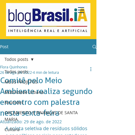
Post
Todos posts
Flora Quinhones
Todos posts
26 de ago. de 2022
4 min de leitura
Comitê pelo Meio
MEUS PROJETOS
Ambiente realiza segundo
Mobilidade Urbana
encontro com palestra
Reuniões
nesta sexta-feira
ORÇAMENTO E FINANÇAS DE SANTA
MARIA
Atualizado:
29 de ago. de 2022
A coleta seletiva de resíduos sólidos 
Cultura