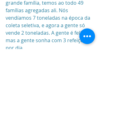
grande família, temos ao todo 49 
famílias agregadas ali. Nós 
vendíamos 7 toneladas na época da 
coleta seletiva, e agora a gente só 
vende 2 toneladas. A gente é feliz, 
mas a gente sonha com 3 refeições 
por dia.
Paulo Roberto Morais da Silva, 
catador da Associação Noemia 
Lazzarini
– Eu comecei trabalhar com 7 anos 
de idade, recolhendo ossos, 
enfrentando a rua como catador. 
Não é brincadeira, saímos de casa 
no clarear do dia, recolhemos 6 mil 
toneladas de material reciclável e 
que não vai pro aterro. Porém, isso 
não é pago para a gente, existe uma 
dívida conosco. 