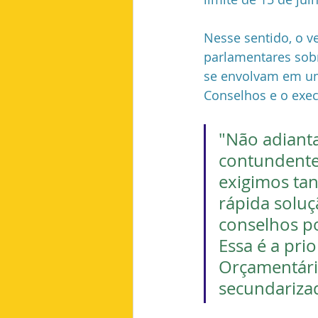
Nesse sentido, o v
parlamentares sobr
se envolvam em uma
Conselhos e o exec
"Não adianta
contundente.
exigimos ta
rápida soluç
conselhos po
Essa é a prio
Orçamentári
secundarizad