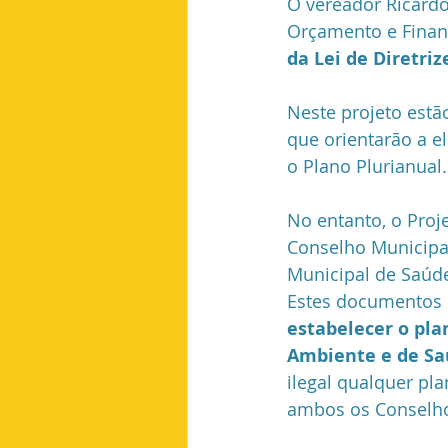
O vereador Ricard
Orçamento e Finanç
Planejamento Urbano
Saúde
da Lei de Diretri
Neste projeto estã
Copa do Mundo
que orientarão a e
o Plano Plurianual.
No entanto, o Proj
Conselho Municipa
Municipal de Saúd
Estes documentos s
estabelecer o pla
Ambiente e de Sa
ilegal qualquer pl
ambos os Conselh