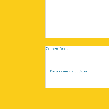
Comentários
Escreva um comentário
COF estabelece regramento
para Emendas Impositivas