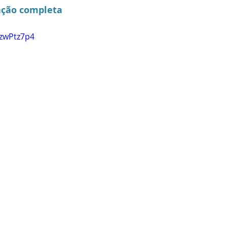
ação completa
QzwPtz7p4