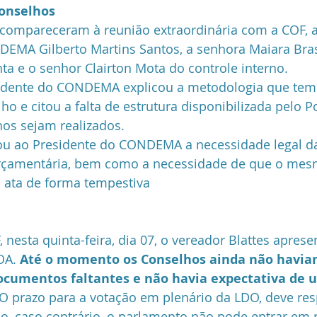
onselhos
 compareceram à reunião extraordinária com a COF, 
EMA Gilberto Martins Santos, a senhora Maiara Bras
ta e o senhor Clairton Mota do controle interno.
sidente do CONDEMA explicou a metodologia que tem
o e citou a falta de estrutura disponibilizada pelo P
hos sejam realizados.
ou ao Presidente do CONDEMA a necessidade legal da
orçamentária, bem como a necessidade de que o me
a ata de forma tempestiva
nesta quinta-feira, dia 07, o vereador Blattes aprese
OA. 
Até o momento os Conselhos ainda não havia
ocumentos faltantes e não havia expectativa de 
 O prazo para a votação em plenário da LDO, deve resp
lho, caso contrário, o parlamento não pode entrar em 