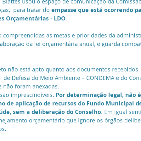
o Blattes usou o espaço de comunicação da Comissão
as,  para tratar do 
empasse que está ocorrendo pa
Segurança
Vereador
HORA13
Mandato
Esporte
zes Orçamentárias - LDO
.
o compreendidas as metas e prioridades da administr
laboração da lei orçamentária anual, e guarda compa
eto não está apto quanto aos documentos recebidos. 
l de Defesa do Meio Ambiente – CONDEMA e do Cons
e não foram anexadas.
ão imprescindíveis. 
Por determinação legal, não é
no de aplicação de recursos do Fundo Municipal d
úde, sem a deliberação do Conselho
. Em igual sent
anejamento orçamentário que ignore os órgãos delibe
os.