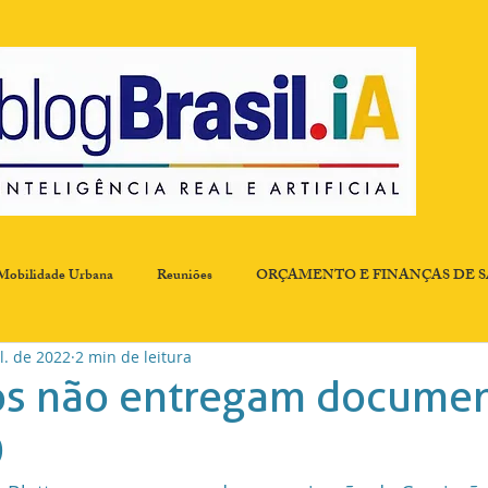
Mobilidade Urbana
Reuniões
ORÇAMENTO E FINANÇAS DE 
l. de 2022
2 min de leitura
ombate a Fome
Comissão de Resíduos Sólidos
Desenvolvimento Ec
os não entregam docume
O
 Qualidade
EXPERIÊNCIA
Governança, Participação e Transpar