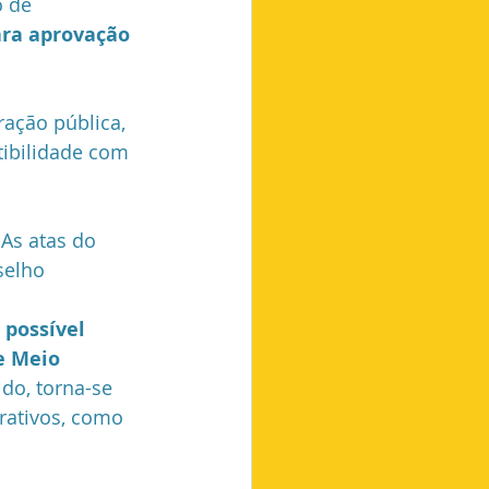
 de 
ra aprovação 
Futebol
ação pública, 
tibilidade com 
As atas do 
elho 
 possível 
e Meio 
ido, torna-se 
rativos, como 