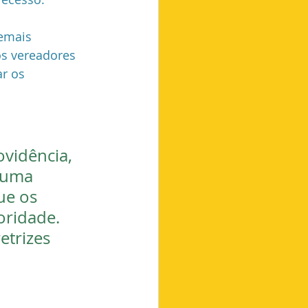
emais 
os vereadores 
r os 
vidência, 
 uma 
ue os 
oridade. 
etrizes 