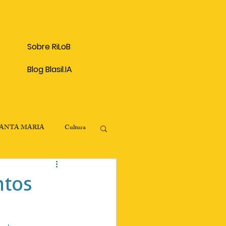
Sobre RiLoB
Blog Blasil.IA
SANTA MARIA
Cultura
onômico
ntos
Patrimônio Histórico