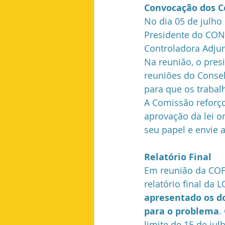
Convocação dos C
No dia 05 de julho
Presidente do COND
Controladora Adjun
Na reunião, o pre
reuniões do Conselh
para que os trabal
A Comissão reforç
aprovação da lei 
seu papel e envie 
Relatório Final
Em reunião da COF, 
relatório final da L
apresentado os d
para o problema
.
limite de 15 de ju