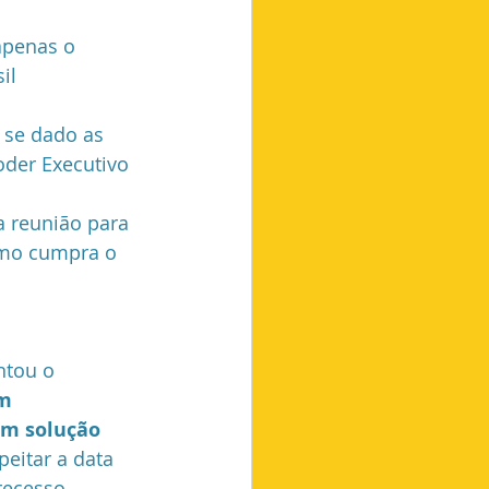
apenas o 
il 
 se dado as 
oder Executivo 
 reunião para 
smo cumpra o 
ntou o 
m 
um solução 
eitar a data 
recesso. 