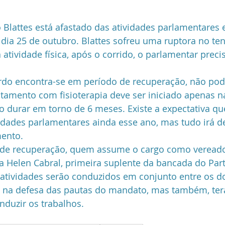
Segurança
Vereador
HORA13
Mandato
Esporte
 Blattes está afastado das atividades parlamentares
dia 25 de outubro. Blattes sofreu uma ruptora no ten
atividade física, após o corrido, o parlamentar precis
do encontra-se em período de recuperação, não pod
atamento com fisioterapia deve ser iniciado apenas 
durar em torno de 6 meses. Existe a expectativa qu
vidades parlamentares ainda esse ano, mas tudo irá 
ento. 
 de recuperação, quem assume o cargo como veread
ra Helen Cabral, primeira suplente da bancada do Par
 atividades serão conduzidos em conjunto entre os doi
s na defesa das pautas do mandato, mas também, ter
duzir os trabalhos. 