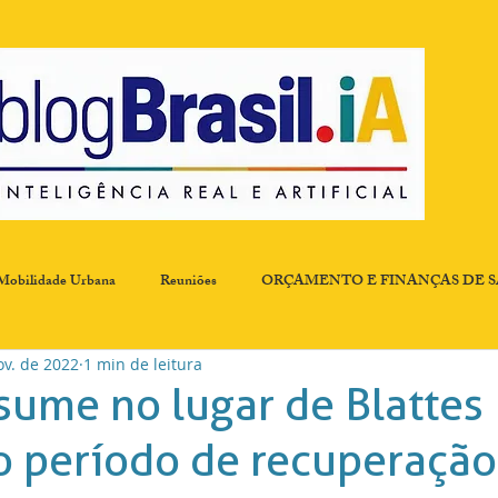
Mobilidade Urbana
Reuniões
ORÇAMENTO E FINANÇAS DE 
ov. de 2022
1 min de leitura
ombate a Fome
Comissão de Resíduos Sólidos
Desenvolvimento Ec
sume no lugar de Blattes
o período de recuperação
 Qualidade
EXPERIÊNCIA
Governança, Participação e Transpar