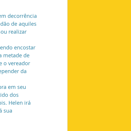
Futebol
 em decorrência 
dão de aquiles 
ou realizar 
endo encostar 
na metade de 
e o vereador 
depender da 
ora em seu 
tido dos 
s. Helen irá 
á sua 