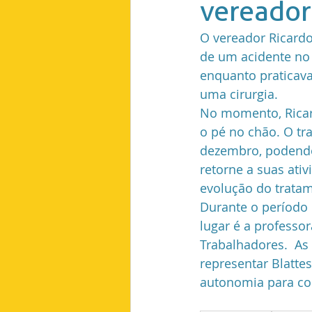
vereador
Planejamento Urbano
Saúde
O vereador Ricardo
de um acidente no 
enquanto praticava 
Copa do Mundo
uma cirurgia.
No momento, Ricar
o pé no chão. O tr
dezembro, podendo 
retorne a suas ati
evolução do tratam
Durante o período
lugar é a professo
Trabalhadores.  As
representar Blatte
autonomia para con