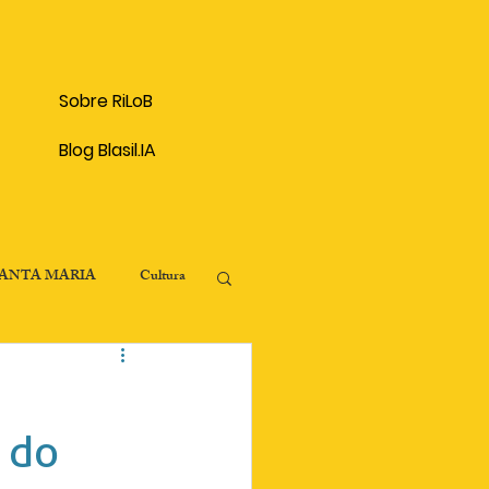
Sobre RiLoB
Blog Blasil.IA
SANTA MARIA
Cultura
onômico
 do
Patrimônio Histórico