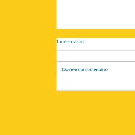
Comentários
Escreva um comentário
Blattes será o novo Diretor
do Departamento de
Proteção e Defesa do
Consumidor em Brasília