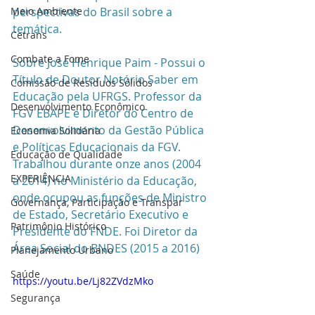
Meio Ambiente
perspectivas do Brasil sobre a 
temática.  
Cetrans
Combate a Fome
Sobre José Henrique Paim - Possui o 
Título de Doutor Notório Saber em 
Comissão de Resíduos Sólidos
Educação pela UFRGS. Professor da 
Desenvolvimento Econômico
FGV EBAPE e Diretor do Centro de 
Desenvolvimento da Gestão Pública 
Economia Solidária
e Políticas Educacionais da FGV. 
Educação de Qualidade
Trabalhou durante onze anos (2004 
EXPERIÊNCIA
a 2014) no Ministério da Educação, 
onde ocupou as funções de Ministro 
Governança, Participação e Transpar
de Estado, Secretário Executivo e 
Patrimônio Histórico
Presidente do FNDE. Foi Diretor da 
Área Social do BNDES (2015 a 2016)
Planejamento Urbano
Saúde
https://youtu.be/Lj82ZVdzMko
Segurança