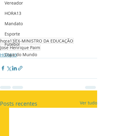
Vereador
HORA13
Mandato
Esporte
hora13
EX-MINISTRO DA EDUCAÇÃO
Futebol
Jose Henrique Paim
Copa do Mundo
HORA13
Posts recentes
Ver tudo