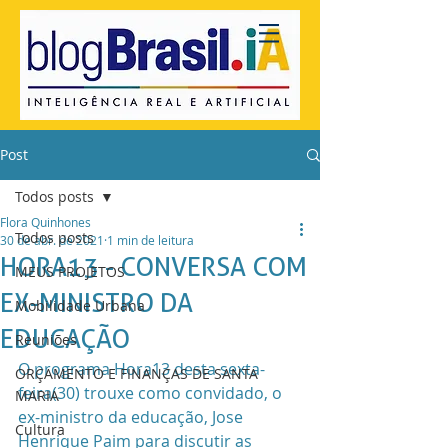
Post
Todos posts
Flora Quinhones
Todos posts
30 de abr. de 2021
1 min de leitura
HORA13 - CONVERSA COM
MEUS PROJETOS
EX-MINISTRO DA
Mobilidade Urbana
EDUCAÇÃO
Reuniões
O programa Hora13 desta sexta-
ORÇAMENTO E FINANÇAS DE SANTA
feira(30) trouxe como convidado, o 
MARIA
ex-ministro da educação, Jose 
Cultura
Henrique Paim para discutir as 