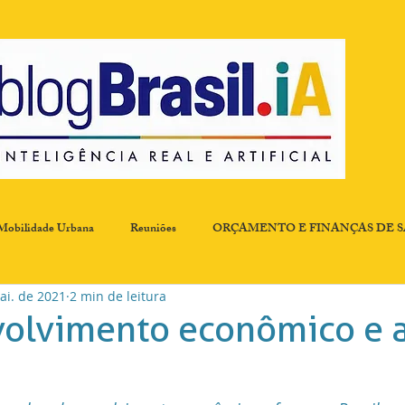
Mobilidade Urbana
Reuniões
ORÇAMENTO E FINANÇAS DE 
ai. de 2021
2 min de leitura
ombate a Fome
Comissão de Resíduos Sólidos
Desenvolvimento Ec
olvimento econômico e 
 Qualidade
EXPERIÊNCIA
Governança, Participação e Transpar