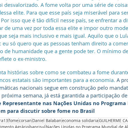
i desvalorizado. A fome volta por uma série de coisas
ssa elite. Para que esse país seja miserável para se
 Por isso que é tão difícil nesse país, se enfrentar a 
r de uma vez por toda essa elite e impor outro mode
e seja mais inclusivo e mais igual. Aquilo que o Lula
eu só quero que as pessoas tenham direito a comer 
imo de humanidade que a gente pode ter. O mínimo d
eflete o ex-ministro.
a histórias sobre como se combateu a fome durante 
cos estatais são importantes para a economia. 
A pr
emáticas nacionais segue em construção pelo mandat
a próxima semana, já está garantida a participação de
 e Representante nas Nações Unidas no Programa 
m para discutir sobre fome no Brasil
ra13
fome
corsan
Daniel Balaban
economia solidaria
GUILHERME CA
vimento Agrário
banrisul
Nações Unidas no Programa Mundial de A