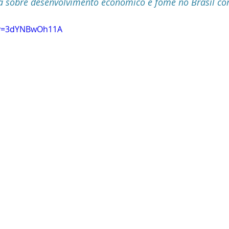
sta sobre desenvolvimento econômico e fome no Brasil co
Segurança
Vereador
HORA13
Mandato
Esporte
?v=3dYNBwOh11A