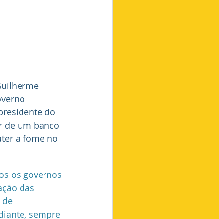
Guilherme 
overno 
presidente do 
ir de um banco 
ater a fome no 
dos os governos 
ação das 
 de 
diante, sempre 