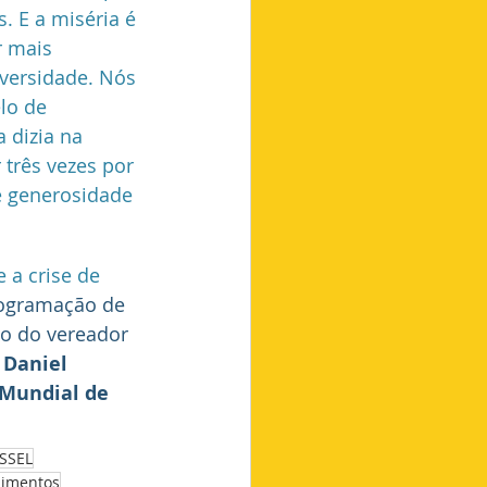
. E a miséria é 
r mais 
diversidade. Nós 
lo de 
 dizia na 
três vezes por 
e generosidade 
a crise de 
ogramação de 
o do vereador 
 
Daniel 
Mundial de 
SSEL
limentos