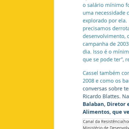
o salário mínimo fo
uma necessidade de
explorado por ela. 
precisamos derrota
desenvolvimento, qu
campanha de 2003: 
dia. Isso é o mín
que se pode ter”, r
Cassel também cont
2008 e como os ban
conversas sobre t
Ricardo Blattes. N
Balaban, Diretor
Alimentos, que ve
Canal da Resistência
ho
Ministério de Desenvol