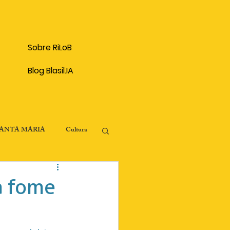
Sobre RiLoB
Blog Blasil.IA
SANTA MARIA
Cultura
onômico
a fome
Patrimônio Histórico