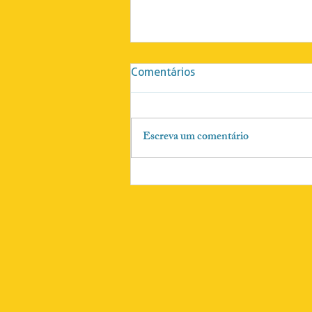
Comentários
Escreva um comentário
#33 Hora13 - Raul Carrion,
historiador, escritor e polític
brasileiro