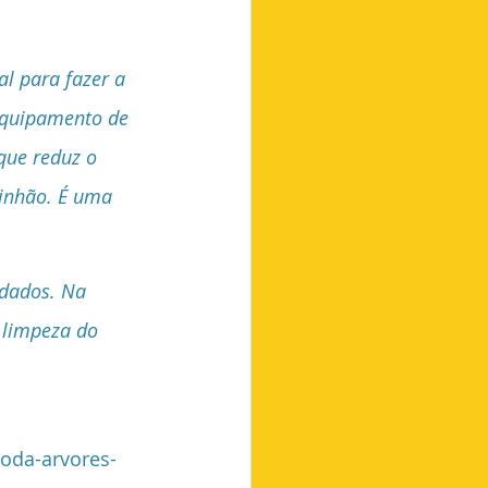
l para fazer a 
equipamento de 
que reduz o 
inhão. É uma 
odados. Na 
 limpeza do 
poda-arvores-