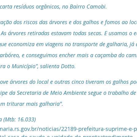
scarta resíduos orgânicos, no Bairro Camobi.
ação dos riscos das árvores e dos galhos e fomos ao loca
 As árvores retiradas estavam todas secas. E usamos o 
 que economiza em viagens no transporte de galharia, já 
 arbóreo, e conseguimos encher mais a caçamba do cam
ra o Município”, salienta Dotto.
ve árvores do local e outras cinco tiveram os galhos p
uipe da Secretaria de Meio Ambiente segue o trabalho de
em triturar mais galharia".
a (Mtb: 16.033)
aria.rs.gov.br/noticias/22189-prefeitura-suprime-e-