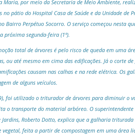
a Maria, por meio da Secretaria de Meio Ambiente, reali
s no pátio do Hospital Casa de Saúde e da Unidade de P
no Bairro Perpétuo Socorro. O serviço começou nesta quar
a próxima segunda-feira (1º). 
oção total de árvores é pelo risco de queda em uma ár
as, ou até mesmo em cima das edificações. Já o corte de 
mificações causam nas calhas e na rede elétrica. Os g
agem de alguns veículos.
9), foi utilizado o triturador de árvores para diminuir o 
lita o transporte do material arbóreo. O superintendente 
 Jardins, Roberto Dotto, explica que a galharia triturada 
vegetal, feita a partir de compostagem em uma área li