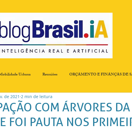
Mobilidade Urbana
Reuniões
ORÇAMENTO E FINANÇAS DE 
ev. de 2021
2 min de leitura
ombate a Fome
Comissão de Resíduos Sólidos
Desenvolvimento Ec
AÇÃO COM ÁRVORES DA
E FOI PAUTA NOS PRIMEI
 Qualidade
EXPERIÊNCIA
Governança, Participação e Transpar