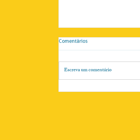
Comentários
Escreva um comentário
Blattes será o novo Diretor
do Departamento de
Proteção e Defesa do
Consumidor em Brasília