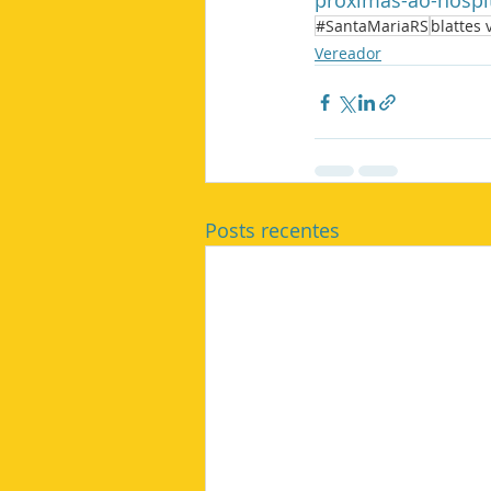
proximas-ao-hospi
#SantaMariaRS
blattes 
Vereador
Posts recentes