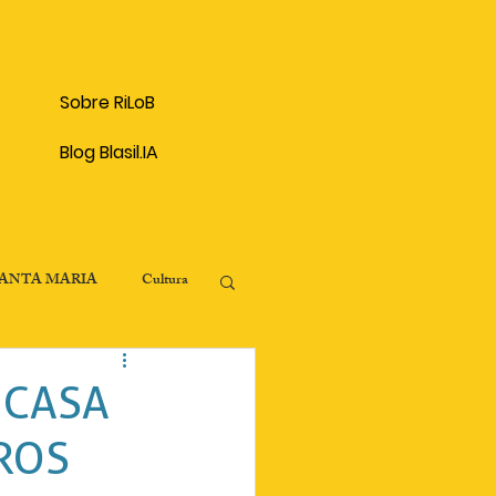
Sobre RiLoB
Blog Blasil.IA
SANTA MARIA
Cultura
onômico
 CASA
ROS
Patrimônio Histórico