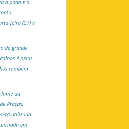
za a poda e a 
ronto-
ta-feira (27) e 
ea de grande 
galhos é pelos 
alhos também 
volume da 
de Praças, 
será utilizada 
cenciada em 