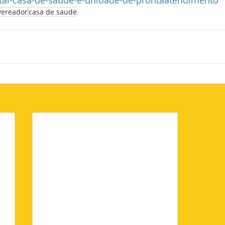
tal-casa-de-saude-e-unidade-de-prontaatendimento
vereador
casa de saude