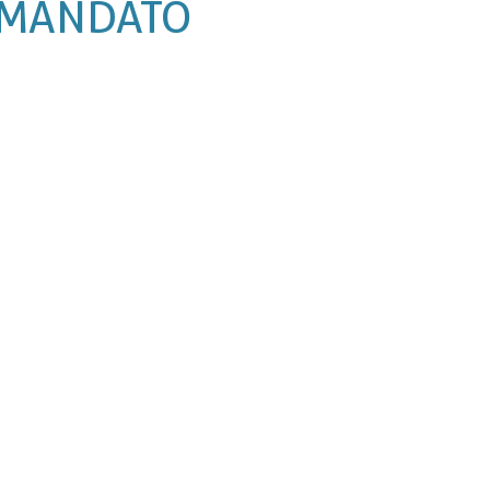
 MANDATO
Segurança
Vereador
HORA13
Mandato
Esporte