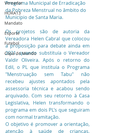
Programa Municipal de Erradicação 
Vereador
da Pobreza Menstrual no âmbito do 
HORA13
Município de Santa Maria. 
Mandato
Os projetos são de autoria da 
Esporte
Vereadora Helen Cabral que colocou 
Futebol
a proposição para debate ainda em 
2021, quando substituía o Vereador 
Copa do Mundo
Valdir Oliveira. Após o retorno do 
Edil, o PL 
que instituía o Programa 
"Menstruação sem Tabu" não 
recebeu ajustes apontados pela 
assessoria técnica e acabou sendo 
arquivado. Com seu retorno à Casa 
Legislativa, Helen transformando o 
programa em dois PL’s que seguiram 
com normal tramitação.
O objetivo é promover a orientação, 
atenção à saúde de crianças, 