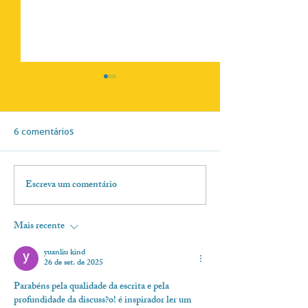
6 comentários
Escreva um comentário
Helen faz homenagem à
Coleta seletiva 
nova diretoria do CAL
formação ambien
professores: as 
Mais recente
Comitê pelo Me
Ambiente para 2
yuanliu kind
26 de set. de 2025
Parabéns pela qualidade da escrita e pela 
profundidade da discuss?o! é inspirador ler um 