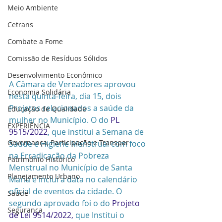
Meio Ambiente
Cetrans
Combate a Fome
Comissão de Resíduos Sólidos
Desenvolvimento Econômico
A Câmara de Vereadores aprovou 
Economia Solidária
nesta quinta-feira, dia 15, dois 
Projetos relacionados a saúde da 
Educação de Qualidade
mulher no Município. O do 
PL 
EXPERIÊNCIA
9515/2022
, que institui a Semana de 
Governança, Participação e Transpar
Saúde e Higiene Menstrual com foco 
na Erradicação da Pobreza 
Patrimônio Histórico
Menstrual no Município de Santa 
Planejamento Urbano
Maria e inclui a data no calendário 
oficial de eventos da cidade. O 
Saúde
segundo aprovado foi o do 
Projeto 
Segurança
de Lei 9514/2022,
 que Institui o 