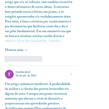
artigo que n?o só informa, mas também incentiva 
o desenvolvimento de novas ideias. A estrutura 
bem pensada torna a leitura um prazer, e os 
insights apresentados s?o verdadeiramente úteis. 
Para mim, a busca contínua por conhecimento e 
por ferramentas que facilitem nosso dia a dia é 
um pilar fundamental. Em um momento em que 
eu buscava otimizar minhas tarefas diárias e 
explorar novas funcionalidades, a minha…
Mostrar mais
Curtir
Responder
yuanliu kind
26 de set. de 2025
Um artigo realmente excelente! A profundidade 
da análise e a clareza dos pontos levantados s?o 
dignas de nota. é sempre um prazer encontrar 
materiais que elevam o nível da discuss?o e 
proporcionam um aprendizado genuíno. 
Acredito que compartilhar conhecimento de 