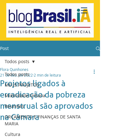
Post
Todos posts
Flora Quinhones
Todos posts
21 de dez. de 2022
2 min de leitura
Projetos ligados à
MEUS PROJETOS
erradicação da pobreza
Mobilidade Urbana
menstrual são aprovados
Reuniões
na Câmara
ORÇAMENTO E FINANÇAS DE SANTA
MARIA
Cultura