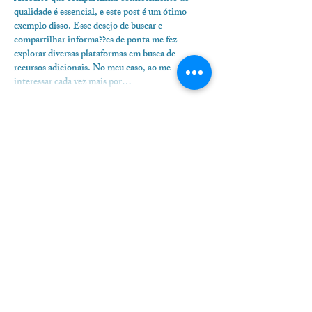
qualidade é essencial, e este post é um ótimo 
exemplo disso. Esse desejo de buscar e 
compartilhar informa??es de ponta me fez 
explorar diversas plataformas em busca de 
recursos adicionais. No meu caso, ao me 
interessar cada vez mais por…
Mostrar mais
Curtir
Responder
yuanliu kind
26 de set. de 2025
Fiquei genuinamente impressionado com a 
organiza??o e a clareza deste texto. As ideias 
foram expostas de forma t?o didática que o 
aprendizado se tornou uma experiência 
prazerosa. Em um cenário digital repleto de 
informa??es, a capacidade de discernir conteúdos 
de valor é crucial. Tenho explorado bastante o 
universo das **apostas online**, procurando 