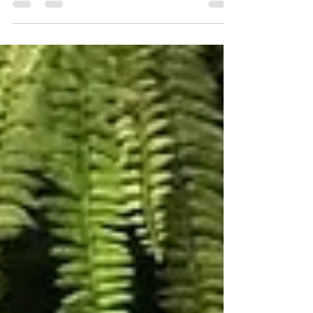
4° seminário do Comitê
pelo Meio Ambiente
debate modelo de coleta
seletiva de Novo
Hamburgo
Na constante tentativa de implementar
novos hábitos e promover um
comportamento mais sustentável em
Santa Maria, o Comitê pelo Meio...