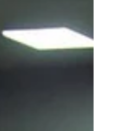
o Comitê pelo Meio Ambiente encerra o
ano com dois projetos que devem ser
lançados em 2023, na...