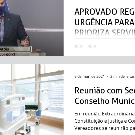
APROVADO REG
URGÊNCIA PARA
PRIORIZA SERV
DE SEGURANÇA
O projeto de lei que gara
vacinação para servidores
proposto pelo vereador Ric
9 de mar. de 2021
2 min de leitur
Reunião com Sec
Conselho Munic
Em reunião Extraordinári
Constituição e Justiça e C
Vereadores se reunirão par