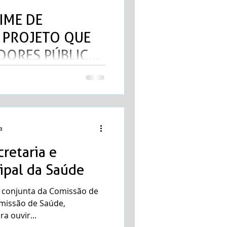
IME DE
 PROJETO QUE
IDORES PÚBLICOS
 NA VACINAÇÃO
nte prioridade na ordem de
 de segurança pública,
ardo...
a
retaria e
ipal da Saúde
a conjunta da Comissão de
omissão de Saúde,
a ouvir...