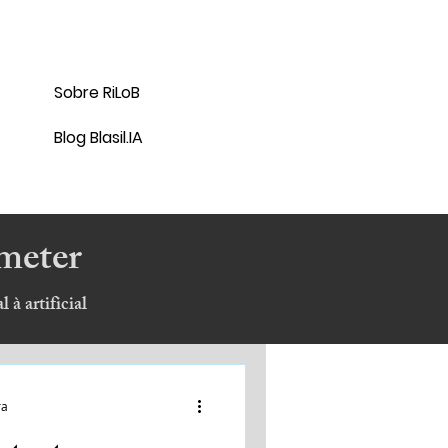
Sobre RiLoB
Blog Blasil.IA
ometer
 à artificial
ra