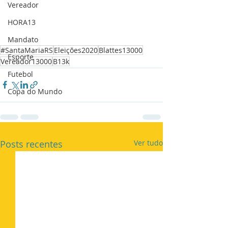
Vereador
HORA13
Mandato
#SantaMariaRS
Eleições2020
Blattes13000
Esporte
Vereador13000
B13k
Futebol
Copa do Mundo
Posts recentes
Ver tudo