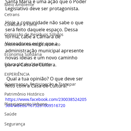
Santa Maria é uma ação que o Poder 
Meio Ambiente
Legislativo deve ser protagonista.
Cetrans
Hoje a comunidade não sabe o que 
Combate a Fome
será feito daquele espaço. Dessa 
Comissão de Resíduos Sólidos
forma, cabe a Câmara de 
Vereadores exigir que a 
Desenvolvimento Econômico
administração municipal apresente 
Economia Solidária
novas ideias e um novo caminho 
Educação de Qualidade
para a Casa de Cultura.
EXPERIÊNCIA
 Qual a tua opinião? O que deve ser 
Governança, Participação e Transpar
feito com a Casa de Cultura?
Patrimônio Histórico
https://www.facebook.com/230038524205
Planejamento Urbano
304/videos/1673261009516720
Saúde
Segurança