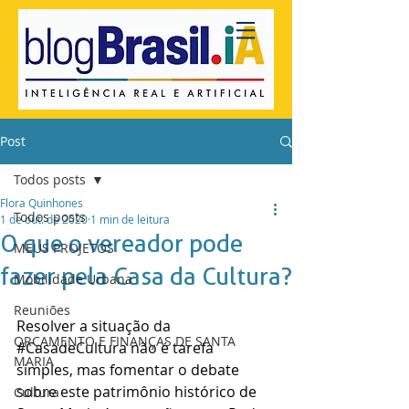
Post
Todos posts
Flora Quinhones
Todos posts
1 de out. de 2020
1 min de leitura
O que o vereador pode
MEUS PROJETOS
fazer pela Casa da Cultura?
Mobilidade Urbana
Reuniões
Resolver a situação da 
ORÇAMENTO E FINANÇAS DE SANTA
#CasadeCultura
 não é tarefa 
MARIA
simples, mas fomentar o debate 
sobre este patrimônio histórico de 
Cultura