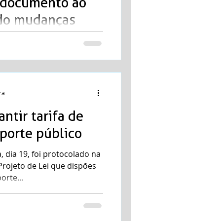
a documento ao
ndo mudanças
de urbana
 O vereador Ricardo Blattes
tura da sanção dos Projeto
ra
antir tarifa de
porte público
, dia 19, foi protocolado na
rojeto de Lei que dispões
orte...