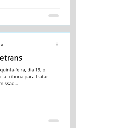
ra
etrans
uinta-feira, dia 19, o
missão...