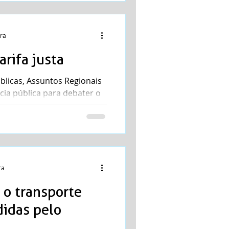
ura
arifa justa
blicas, Assuntos Regionais
ncia pública para debater o
l,...
ra
 o transporte
didas pelo