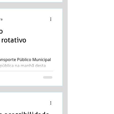
ra
o
rotativo
ansporte Público Municipal
o pública na manhã desta
oronel...