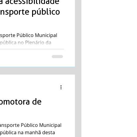
a acessibilidade
ansporte público
sporte Público Municipal
 pública no Plenário da
manhã desta...
romotora de
ansporte Público Municipal
o pública na manhã desta