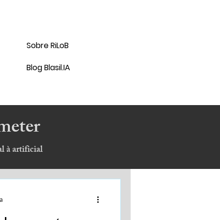
Sobre RiLoB
Blog Blasil.IA
ometer
 à artificial
ra