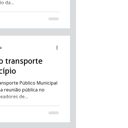
io da...
ra
o transporte
cípio
ansporte Público Municipal
ma reunião pública no
eadores de...