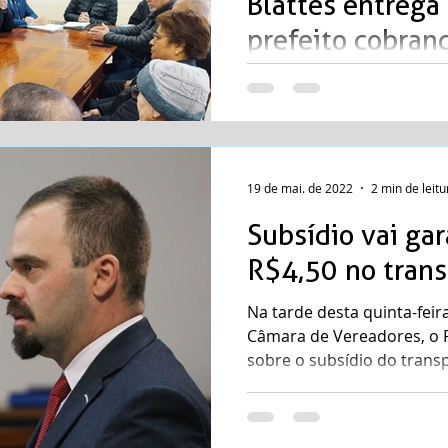
Blattes entreg
prefeito cobra
para a mobilida
Fotos: Ariéli Ziegler/PMSM
esteve presente na assina
de Lei que visam aportar...
19 de mai. de 2022
2 min de leitu
Subsídio vai gar
R$4,50 no trans
Na tarde desta quinta-feira
Câmara de Vereadores, o P
sobre o subsídio do transp