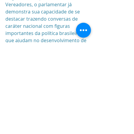
Vereadores, o parlamentar já 
demonstra sua capacidade de se 
destacar trazendo conversas de 
caráter nacional com figuras 
importantes da política brasileira e 
que ajudam no desenvolvimento de 
propostas para o município. O 
programa Hora13 acontece toda 
sexta-feira, às 13h. E pode ser 
assistido pelo Youtube do Canal da 
Resistência 
(
Aqui
)
 ou pelo facebook 
blattes.pt
(
Aqui
)
.
#SantaMariaRS
paulo pimenta
Patrimônio Histórico
art deco
canal da resistencia
Andrey Rosenthal
entrevista patrimonio historico
arquitetura e urbanismo
cultura brasileira
iphan
universidade de brasilia