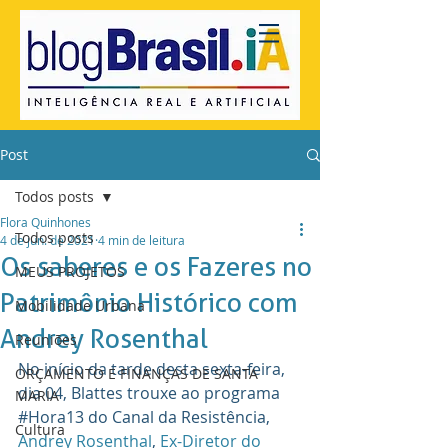
Post
Todos posts
Flora Quinhones
Todos posts
4 de jun. de 2021
4 min de leitura
Os saberes e os Fazeres no
MEUS PROJETOS
Patrimônio Histórico com
Mobilidade Urbana
Andrey Rosenthal
Reuniões
No início da tarde desta sexta-feira, 
ORÇAMENTO E FINANÇAS DE SANTA
dia 04, Blattes trouxe ao programa 
MARIA
#Hora13
 do Canal da Resistência, 
Cultura
Andrey Rosenthal
, 
Ex-Diretor do 