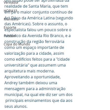
discussão pode ser aproximada da 
Vereador
realidade de Santa Maria, que tem 
HORA13
em pé o maior conjunto contínuo de 
Art Déco da América Latina (segundo 
Mandato
das Américas). Sobre o assunto, o 
Esporte
especialista falou um pouco sobre o 
histórico da Avenida Rio Branco, e a 
Futebol
construção da região ferroviária 
Copa do Mundo
como um espaço importante de 
valorização para a cidade, assim 
como edifícios feitos para a "cidade 
universitária" que assumem uma 
arquitetura mais moderna. 
Aproveitando a oportunidade, 
Andrey também deixou uma 
mensagem para a administração 
municipal, na qual ele diz ser um dos 
 principais ensinamentos que da aos 
seus alunos. 