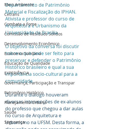
Meio Ambiente
Departamento de Patrimônio 
Material e Fiscalização do IPHAN. 
Cetrans
Ativista e professor do curso de 
Combate a Fome
Arquitetura e Urbanismo da 
Universidade de Brasília
Comissão de Resíduos Sólidos
Desenvolvimento Econômico
O objetivo da conversa foi discutir 
sobre o que pode ser feito para 
Economia Solidária
preservar e defender o Patrimônio 
Educação de Qualidade
Histórico brasileiro e qual a sua 
EXPERIÊNCIA
importância socio-cultural para a 
comunidade.
Governança, Participação e Transpar
Patrimônio Histórico
Durante o diálogo houveram 
diversas intervenções de ex-alunos 
Planejamento Urbano
do professo que chegou a dar aulas 
Saúde
no curso de Arquitetura e 
Segurança
Urbanismo na UFSM. Desta forma, a 