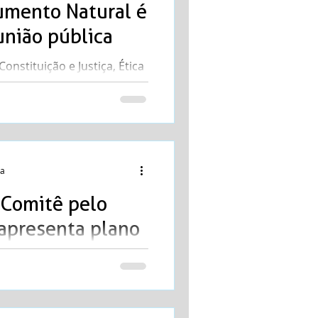
umento Natural é
união pública
nstituição e Justiça, Ética
J) promoveu, na manhã
eunião...
ra
 Comitê pelo
apresenta plano
letiva
nte promoveu nesta sexta-
 seminário. Com o tema
sólidos”, o...