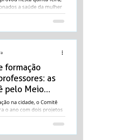
cionados a saúde da mulher
/2022,...
ra
 e formação
professores: as
ê pelo Meio
20
ção na cidade, o Comitê
a o ano com dois projetos
 2023, na...