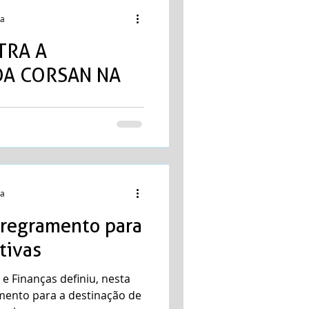
ra
TRA A
DA CORSAN NA
es apresentou uma Moção
e Privatização da CORSAN.
.
ra
 regramento para
tivas
 Finanças definiu, nesta
ramento para a destinação de