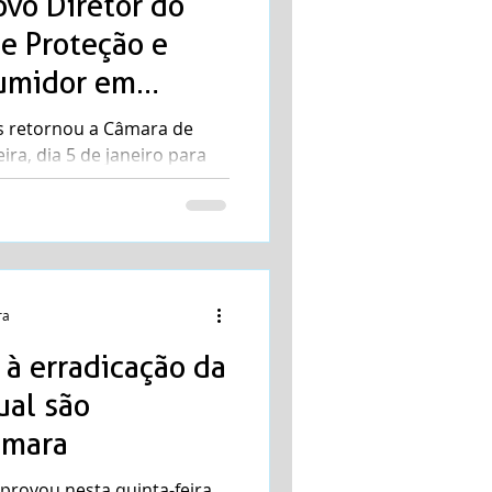
ovo Diretor do
e Proteção e
umidor em
s retornou a Câmara de
ira, dia 5 de janeiro para
sua...
ra
 à erradicação da
ual são
âmara
rovou nesta quinta-feira,